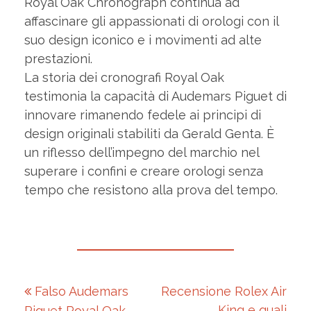
Royal Oak Chronograph continua ad
affascinare gli appassionati di orologi con il
suo design iconico e i movimenti ad alte
prestazioni.
La storia dei cronografi Royal Oak
testimonia la capacità di Audemars Piguet di
innovare rimanendo fedele ai principi di
design originali stabiliti da Gerald Genta. È
un riflesso dell’impegno del marchio nel
superare i confini e creare orologi senza
tempo che resistono alla prova del tempo.
Falso Audemars
Recensione Rolex Air
N
King e quali
Piguet Royal Oak