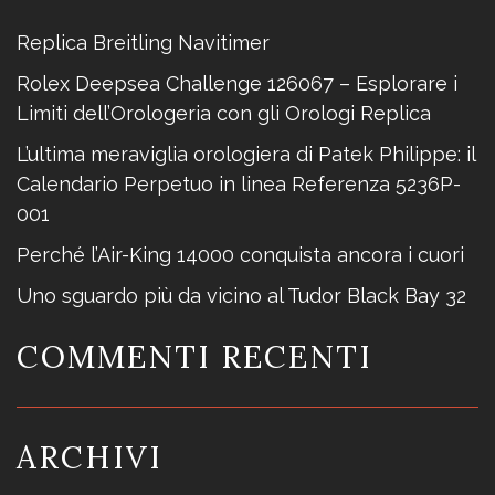
i
c
Replica Breitling Navitimer
o
Rolex Deepsea Challenge 126067 – Esplorare i
l
Limiti dell’Orologeria con gli Orologi Replica
i
L’ultima meraviglia orologiera di Patek Philippe: il
Calendario Perpetuo in linea Referenza 5236P-
001
Perché l’Air-King 14000 conquista ancora i cuori
Uno sguardo più da vicino al Tudor Black Bay 32
COMMENTI RECENTI
ARCHIVI