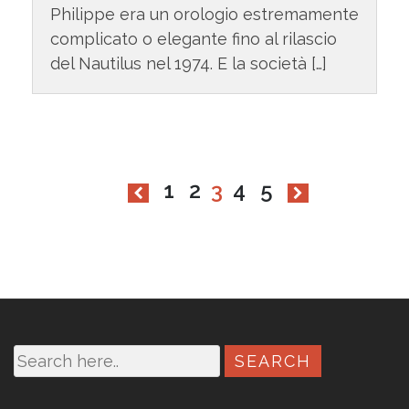
Philippe era un orologio estremamente
complicato o elegante fino al rilascio
del Nautilus nel 1974. E la società […]
1
2
3
4
5
N
a
v
i
g
a
z