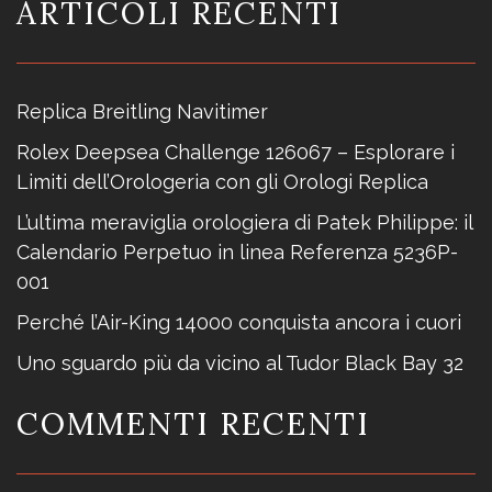
i
ARTICOLI RECENTI
o
n
e
Replica Breitling Navitimer
a
Rolex Deepsea Challenge 126067 – Esplorare i
Limiti dell’Orologeria con gli Orologi Replica
r
t
L’ultima meraviglia orologiera di Patek Philippe: il
Calendario Perpetuo in linea Referenza 5236P-
i
001
c
Perché l’Air-King 14000 conquista ancora i cuori
o
Uno sguardo più da vicino al Tudor Black Bay 32
l
i
COMMENTI RECENTI